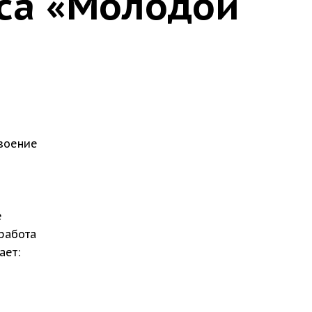
уса «Молодой
своение
е
работа
ает: