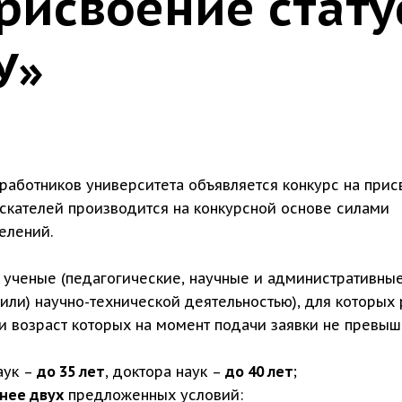
присвоение стат
У»
работников университета объявляется конкурс на при
искателей производится на конкурсной основе силами
елений.
 ученые (педагогические, научные и административны
или) научно-технической деятельностью), для которых 
и возраст которых на момент подачи заявки не превыш
аук –
до 35 лет
, доктора наук –
до 40 лет
;
нее двух
предложенных условий: