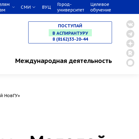
елям
Город-
Целевое
СМИ
ВУЦ
кам
университет
обучение
НА СПЕЦИАЛИТЕТ
ПОСТУПАЙ
В МАГИСТРАТУРУ
8 (8162)33-20-44
В АСПИРАНТУРУ
Международная деятельность
В ОРДИНАТУРУ
ый НовГУ»