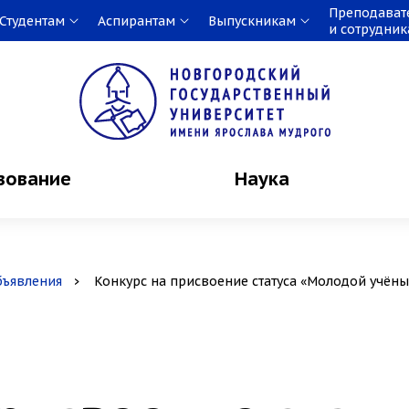
Преподават
Студентам
Аспирантам
Выпускникам
и сотрудни
зование
Наука
бъявления
Конкурс на присвоение статуса «Молодой учён