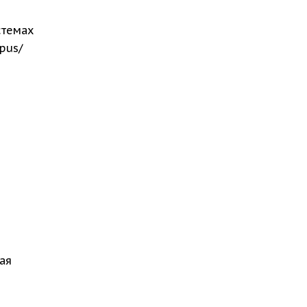
стемах
pus/
ая