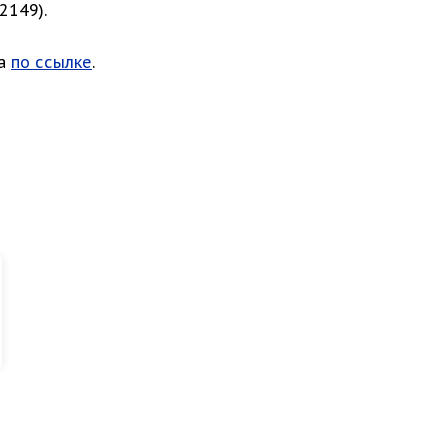
2149).
на
по ссылке
.
я