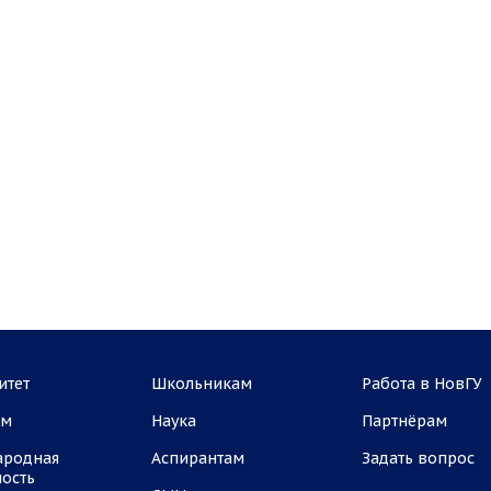
итет
Школьникам
Работа в НовГУ
ам
Наука
Партнёрам
ародная
Аспирантам
Задать вопрос
ность