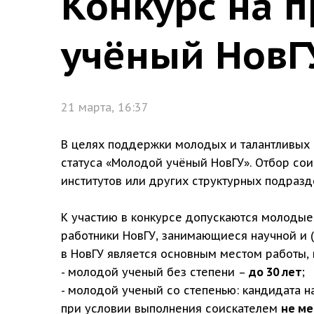
Конкурс на 
учёный НовГ
21 марта, 16:37
В целях поддержки молодых и талантливых 
статуса «Молодой учёный НовГУ». Отбор со
институтов или других структурных подразд
К участию в конкурсе допускаются молодые
работники НовГУ, занимающиеся научной и (
в НовГУ является основным местом работы, 
- молодой ученый без степени –
до 30 лет
;
- молодой ученый со степенью: кандидата н
при условии выполнения соискателем
н
е ме