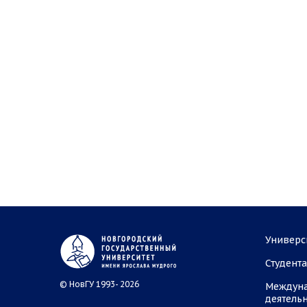
Универс
Студент
© НовГУ 1993- 2026
Междун
деятель