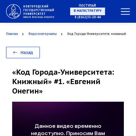
ПОСТУПАЙ
В МАГИСТРАТУРУ
8 (8162)33-20-44
Главная
Видеоматериалы
Код Города-Университета: книжный
В АСПИРАНТУРУ
Назад
«Код Города-Университета:
В ОРДИНАТУРУ
Книжный» #1. «Евгений
Онегин»