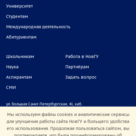
Университет
Студентам
Международная деятельность
Абитуриентам
Школьникам
Работа в НовГУ
Наука
Партнёрам
Аспирантам
Задать вопрос
СМИ
ул. Большая Санкт-Петербургская, 41, каб.
1101, 1103
Мы используем файлы cookies и аналитические сервисы
для улучшения работы сайта НовГУ и большего удобства
Приемная комиссия: +7(8162)33-20-44
его использования. Продолжая пользоваться сайтом, вы
подтверждаете, что были проинформированы об