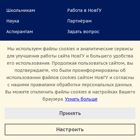
Школьникам
Работа в НовГУ
Наука
Партнёрам
Аспирантам
Задать вопрос
СМИ
Мы используем файлы cookies и аналитические сервисы
для улучшения работы сайта НовГУ и большего удобства
ул. Большая Санкт-Петербургская, 41, каб.
его использования. Продолжая пользоваться сайтом, вы
1101, 1103
подтверждаете, что были проинформированы об
использовании файлов cookies сайтом НовГУ и согласны
Приемная комиссия: +7(8162)33-20-44
с нашими правилами обработки персональных данных.
Вы можете отключить файлы cookies в настройках Вашего
браузера.
Узнать больше
Настроить Cookie
Принять
Минимальные
Аналитические/Функциональные
Сведения об образовательной организации
Настроить
Политика конфиденциальности
Сведения о доходах