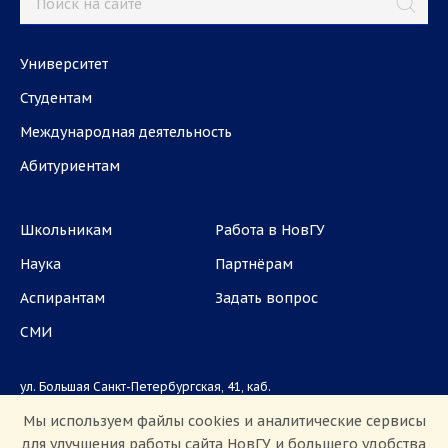
Университет
Студентам
Международная деятельность
Абитуриентам
Школьникам
Работа в НовГУ
Наука
Партнёрам
Аспирантам
Задать вопрос
СМИ
ул. Большая Санкт-Петербургская, 41, каб.
1101, 1103
Мы используем файлы cookies и аналитические сервисы
для улучшения работы сайта НовГУ и большего удобства
Приемная комиссия: +7(8162)33-20-44