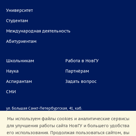
Университет
Студентам
Международная деятельность
Абитуриентам
Школьникам
Работа в НовГУ
Наука
Партнёрам
Аспирантам
Задать вопрос
СМИ
ул. Большая Санкт-Петербургская, 41, каб.
1101, 1103
Мы используем файлы cookies и аналитические сервисы
для улучшения работы сайта НовГУ и большего удобства
Приемная комиссия: +7(8162)33-20-44
его использования. Продолжая пользоваться сайтом, вы