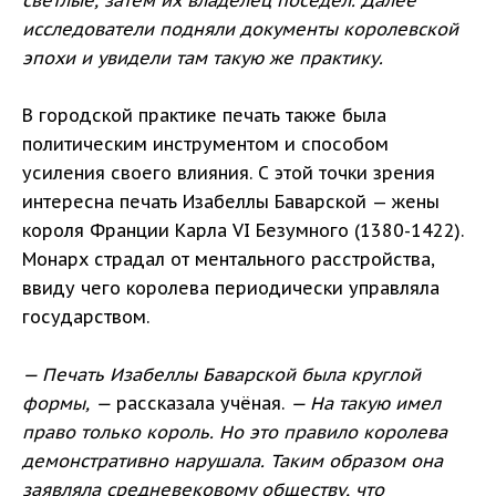
светлые, затем их владелец поседел. Далее
исследователи подняли документы королевской
эпохи и увидели там такую же практику.
В городской практике печать также была
политическим инструментом и способом
усиления своего влияния. С этой точки зрения
интересна печать Изабеллы Баварской — жены
короля Франции Карла VI Безумного (1380-1422).
Монарх страдал от ментального расстройства,
ввиду чего королева периодически управляла
государством.
— Печать Изабеллы Баварской была круглой
формы, —
рассказала учёная.
— На такую имел
право только король. Но это правило королева
демонстративно нарушала. Таким образом она
заявляла средневековому обществу, что