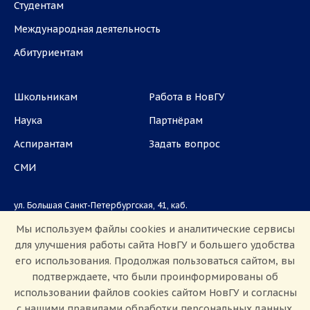
Студентам
Международная деятельность
Абитуриентам
Школьникам
Работа в НовГУ
Наука
Партнёрам
Аспирантам
Задать вопрос
СМИ
ул. Большая Санкт-Петербургская, 41, каб.
1101, 1103
Мы используем файлы cookies и аналитические сервисы
для улучшения работы сайта НовГУ и большего удобства
Приемная комиссия: +7(8162)33-20-44
его использования. Продолжая пользоваться сайтом, вы
подтверждаете, что были проинформированы об
использовании файлов cookies сайтом НовГУ и согласны
с нашими правилами обработки персональных данных.