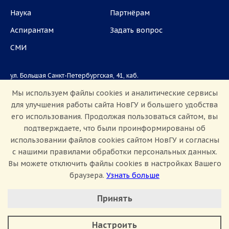
Наука
Партнёрам
Аспирантам
Задать вопрос
СМИ
ул. Большая Санкт-Петербургская, 41, каб.
1101, 1103
Мы используем файлы cookies и аналитические сервисы
для улучшения работы сайта НовГУ и большего удобства
Приемная комиссия: +7(8162)33-20-44
его использования. Продолжая пользоваться сайтом, вы
подтверждаете, что были проинформированы об
использовании файлов cookies сайтом НовГУ и согласны
с нашими правилами обработки персональных данных.
Вы можете отключить файлы cookies в настройках Вашего
браузера.
Узнать больше
Настроить Cookie
Сведения об образовательной организации
Принять
Политика конфиденциальности
Сведения о доходах
Минимальные
Противодействие коррупции
Аналитические/Функциональные
Противодействие терроризму и экстремизму
Настроить