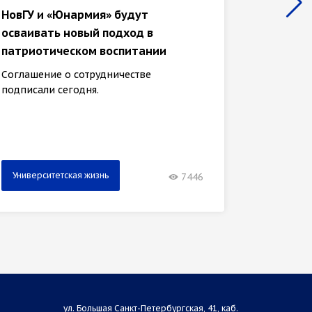
НовГУ и «Юнармия» будут
В март
осваивать новый подход в
универ
патриотическом воспитании
тысяч 
Соглашение о сотрудничестве
НовГУ з
подписали сегодня.
медиаре
Университетская жизнь
Универ
7446
ул. Большая Санкт-Петербургская, 41, каб.