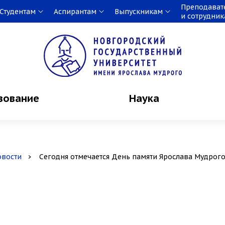
Преподават
Студентам
Аспирантам
Выпускникам
и сотрудни
зование
Наука
овости
Сегодня отмечается День памяти Ярослава Мудрог