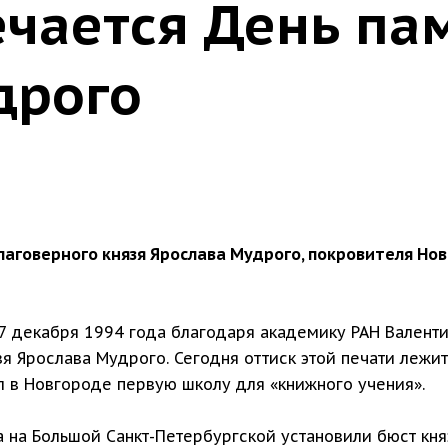
ечается День па
дрого
лаговерного князя Ярослава Мудрого, покровителя Но
7 декабря 1994 года благодаря академику РАН Валентину
я Ярослава Мудрого. Сегодня оттиск этой печати лежи
л в Новгороде первую школу для «книжного учения».
а на Большой Санкт-Петербургской установили бюст кн