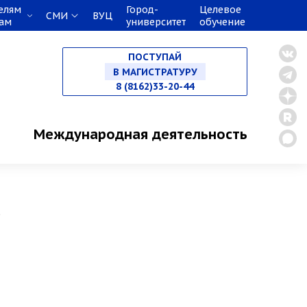
елям
Город-
Целевое
СМИ
ВУЦ
кам
университет
обучение
НА СПЕЦИАЛИТЕТ
ПОСТУПАЙ
В МАГИСТРАТУРУ
8 (8162)33-20-44
В АСПИРАНТУРУ
Международная деятельность
В ОРДИНАТУРУ
о