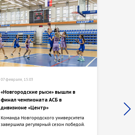
07 февраля, 15:03
02 феврал
«Новгородские рыси» вышли в
финал чемпионата АСБ в
Участн
дивизионе «Центр»
прошли
тропой
Команда Новгородского университета
завершила регулярный сезон победой.
31 янва
клуба «