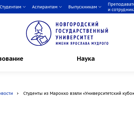
Преподават
Студентам
Аспирантам
Выпускникам
и сотрудни
зование
Наука
овости
Студенты из Марокко взяли «Университетский кубо