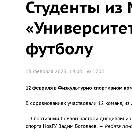
Студенты из
«Университе
футболу
15 февраля 2023, 14:08
1702
12 февраля в Физкультурно-спортивном ком
В соревнованиях участвовали 12 команд из А
— Спортивный боевой настрой дисциплиниро
спорта НовГУ Вадим Боголаев. —
Ребята по-б