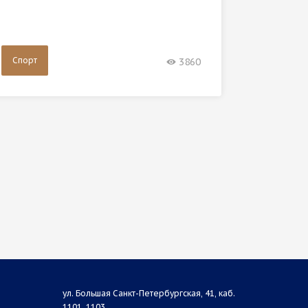
шестидн
Спорт
Спорт
3860
ул. Большая Санкт-Петербургская, 41, каб.
1101, 1103