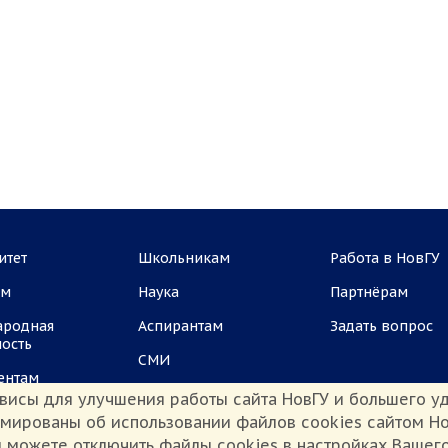
итет
Школьникам
Работа в НовГУ
ам
Наука
Партнёрам
ародная
Аспирантам
Задать вопрос
ность
СМИ
ентам
висы для улучшения работы сайта НовГУ и большего уд
рмированы об использовании файлов cookies сайтом Но
 можете отключить файлы cookies в настройках Вашег