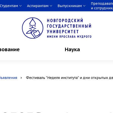
Преподават
Студентам
Аспирантам
Выпускникам
и сотрудни
зование
Наука
бъявления
Фестиваль "Неделя института" и дни открытых д