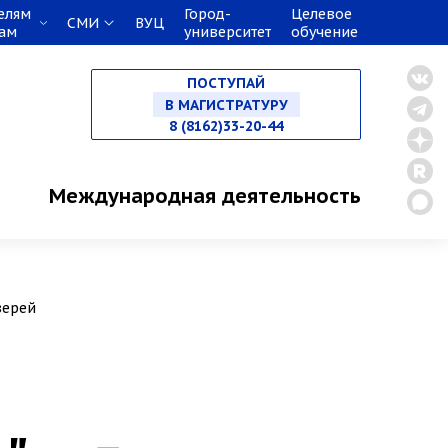
елям
Город-
Целевое
СМИ
ВУЦ
кам
университет
обучение
НА СПЕЦИАЛИТЕТ
ПОСТУПАЙ
В МАГИСТРАТУРУ
8 (8162)33-20-44
В АСПИРАНТУРУ
Международная деятельность
В ОРДИНАТУРУ
верей