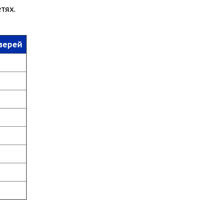
тях.
верей