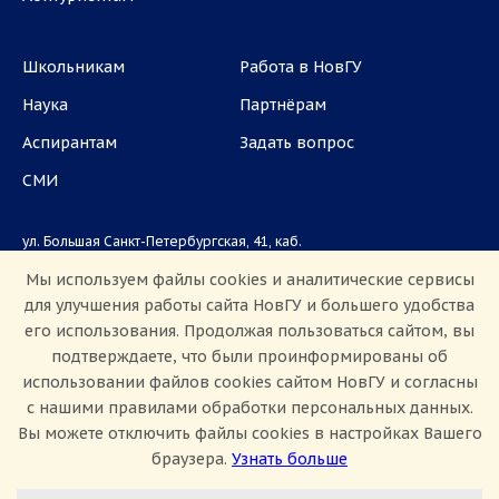
Школьникам
Работа в НовГУ
Наука
Партнёрам
Аспирантам
Задать вопрос
СМИ
ул. Большая Санкт-Петербургская, 41, каб.
1101, 1103
Мы используем файлы cookies и аналитические сервисы
для улучшения работы сайта НовГУ и большего удобства
Приемная комиссия: +7(8162)33-20-44
его использования. Продолжая пользоваться сайтом, вы
подтверждаете, что были проинформированы об
использовании файлов cookies сайтом НовГУ и согласны
с нашими правилами обработки персональных данных.
Вы можете отключить файлы cookies в настройках Вашего
браузера.
Узнать больше
Настроить Cookie
Сведения об образовательной организации