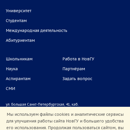
Университет
Студентам
Международная деятельность
Абитуриентам
Школьникам
Работа в НовГУ
Наука
Партнёрам
Аспирантам
Задать вопрос
СМИ
ул. Большая Санкт-Петербургская, 41, каб.
1101, 1103
Мы используем файлы cookies и аналитические сервисы
для улучшения работы сайта НовГУ и большего удобства
Приемная комиссия: +7(8162)33-20-44
его использования. Продолжая пользоваться сайтом, вы