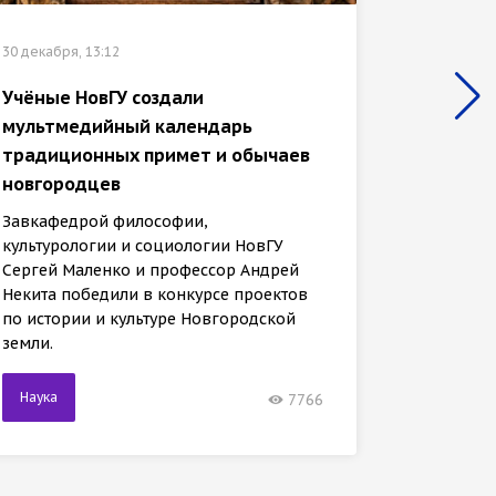
30 декабр
30 декабря, 13:12
«Иссле
Учёные НовГУ создали
отмече
мультмедийный календарь
культу
традиционных примет и обычаев
универ
новгородцев
Заведу
Завкафедрой философии,
культур
культурологии и социологии НовГУ
Сергей 
Сергей Маленко и профессор Андрей
Некита 
Некита победили в конкурсе проектов
междуна
по истории и культуре Новгородской
земли.
Наука
Наука
7766