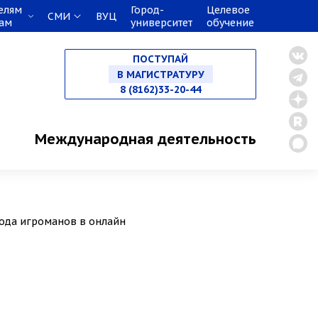
елям
Город-
Целевое
СМИ
ВУЦ
кам
университет
обучение
НА СПЕЦИАЛИТЕТ
ПОСТУПАЙ
В МАГИСТРАТУРУ
8 (8162)33-20-44
В АСПИРАНТУРУ
Международная деятельность
В ОРДИНАТУРУ
хода игроманов в онлайн