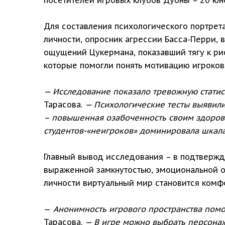
Для составления психологического портрета
личности, опросник агрессии Басса-Перри, 
ощущений Цукермана, показавший тягу к ри
которые помогли понять мотивацию игроков
— Исследование показало тревожную статисти
Тарасова.
— Психологические тесты выявил
– повышенная озабоченность своим здоровь
студентов-«неигроков» доминировала шкала
Главный вывод исследования – в подтвержд
выраженной замкнутостью, эмоциональной 
личности виртуальный мир становится ком
—
Анонимность игрового пространства помог
Тарасова.
— В игре можно выбрать персонаж