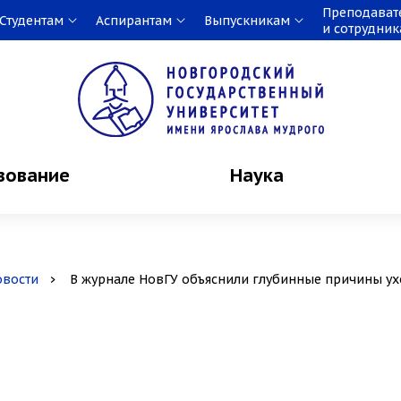
Преподават
Студентам
Аспирантам
Выпускникам
и сотрудни
зование
Наука
овости
В журнале НовГУ объяснили глубинные причины у