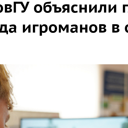
овГУ объяснили 
да игроманов в