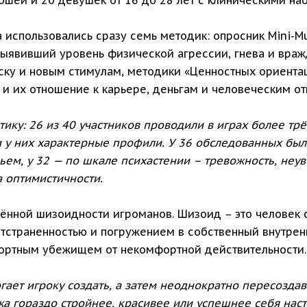
 использовались сразу семь методик: опросник Mini-M
выявивший уровень физической агрессии, гнева и вражд
ску и новым стимулам, методики «Ценностных ориента
 и их отношение к карьере, деньгам и человеческим о
ку: 26 из 40 участников проводили в играх более трёх
и у них характерные профили. У 36 обследованных бы
ем, у 32 — по шкале психастении – тревожность, неув
 оптимистичности.
ённой шизоидности игроманов. Шизоид – это человек
отстраненностью и погружением в собственный внутре
фортным убежищем от некомфортной действительности.
ает игроку создать, а затем неоднократно пересоздав
а гораздо стройнее, красивее или успешнее себя нас