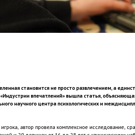
еленная становится не просто развлечением, а единс
 «Индустрии впечатлений» вышла статья, объясняющая
ьного научного центра психологических и междисцип
 игрока, автор провела комплексное исследование, ср
ошей и 20 девушек от 16 до 28 лет с клиническими на