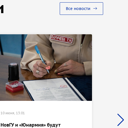
и
Все новости
10 июня, 13:01
15 апреля
НовГУ и «Юнармия» будут