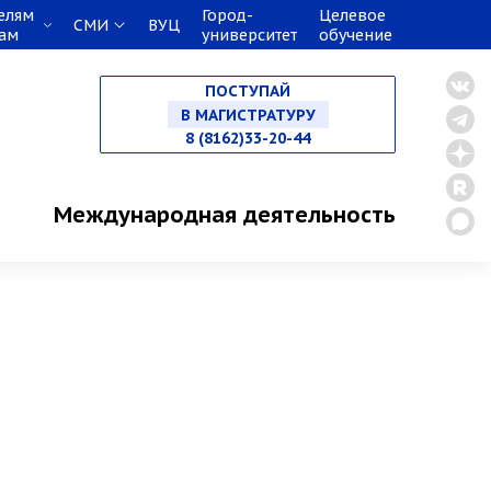
елям
Город-
Целевое
СМИ
ВУЦ
кам
университет
обучение
НА СПЕЦИАЛИТЕТ
ПОСТУПАЙ
В МАГИСТРАТУРУ
8 (8162)33-20-44
В АСПИРАНТУРУ
Международная деятельность
В ОРДИНАТУРУ