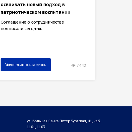
В март
осваивать новый подход в
универ
патриотическом воспитании
тысяч 
Соглашение о сотрудничестве
НовГУ з
подписали сегодня.
медиаре
Университетская жизнь
Универ
7442
ул. Большая Санкт-Петербургская, 41, каб.
1101, 1103