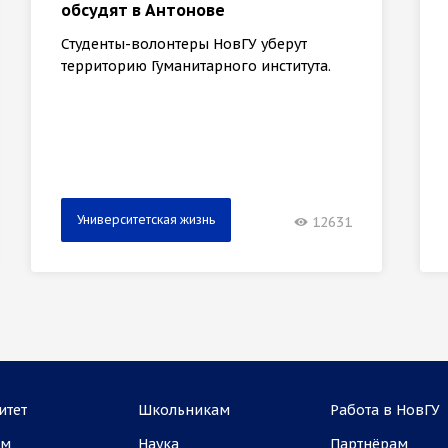
обсудят в Антонове
Студенты-волонтеры НовГУ уберут
территорию Гуманитарного института.
Университетская жизнь
12631
итет
Школьникам
Работа в НовГУ
ам
Наука
Партнёрам