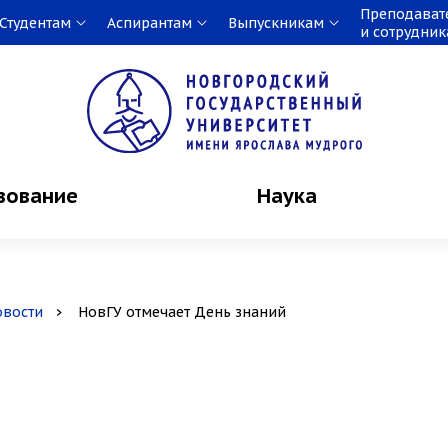
Преподават
Студентам
Аспирантам
Выпускникам
и сотрудни
зование
Наука
овости
НовГУ отмечает День знаний