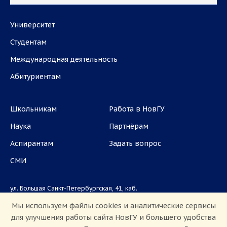
Университет
Студентам
Международная деятельность
Абитуриентам
Школьникам
Работа в НовГУ
Наука
Партнёрам
Аспирантам
Задать вопрос
СМИ
ул. Большая Санкт-Петербургская, 41, каб.
1101, 1103
Мы используем файлы cookies и аналитические сервисы
для улучшения работы сайта НовГУ и большего удобства
Приемная комиссия: +7(8162)33-20-44