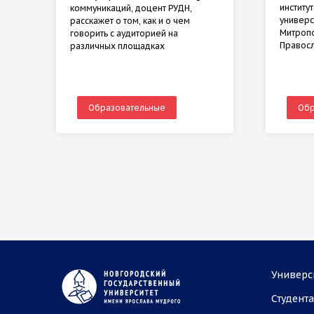
институ
коммуникаций, доцент РУДН,
универс
расскажет о том, как и о чем
Митропо
говорить с аудиторией на
Правос
различных площадках
Образовательные
Обр
Универс
Студент