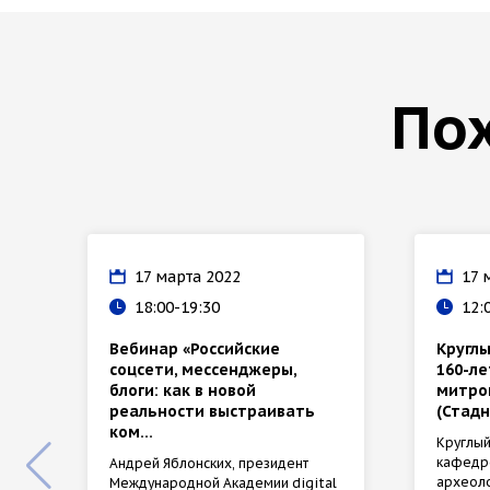
По
17 марта 2022
17 
18:00-19:30
12:
Вебинар «Российские
Круглы
соцсети, мессенджеры,
160-л
блоги: как в новой
митро
реальности выстраивать
(Стадн
ком...
Круглый
кафедро
Андрей Яблонских, президент
археоло
Международной Академии digital