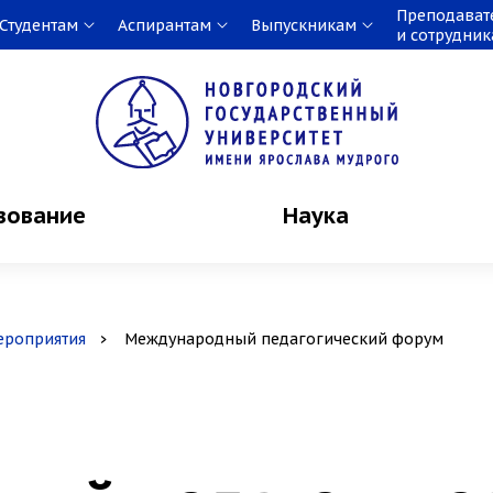
Преподават
Студентам
Аспирантам
Выпускникам
и сотрудни
зование
Наука
ероприятия
Международный педагогический форум