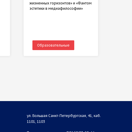
жизненных горизонтов» и «Фантом
эстетики в медиафилософии»
Образовательные
Обр
ул. Большая Санкт-Петербургская, 41, каб.
1101, 1103