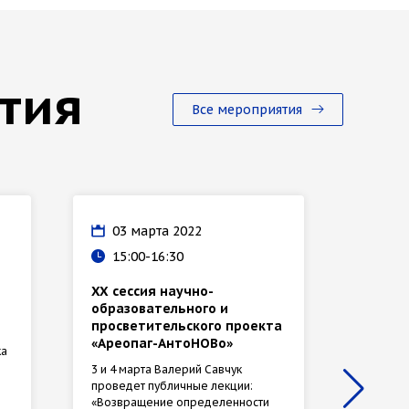
тия
Все мероприятия
03 марта 2022
17 
15:00-16:30
16:
XX сессия научно-
Откры
образовательного и
В прям
просветительского проекта
расскаж
«Ареопаг-АнтоНОВо»
ответят
ка
3 и 4 марта Валерий Савчук
проведет публичные лекции:
«Возвращение определенности