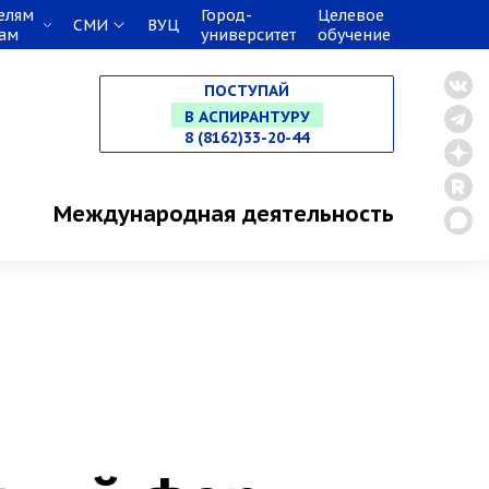
елям
Город-
Целевое
СМИ
ВУЦ
кам
университет
обучение
НА СПЕЦИАЛИТЕТ
ПОСТУПАЙ
В МАГИСТРАТУРУ
8 (8162)33-20-44
В АСПИРАНТУРУ
Международная деятельность
В ОРДИНАТУРУ