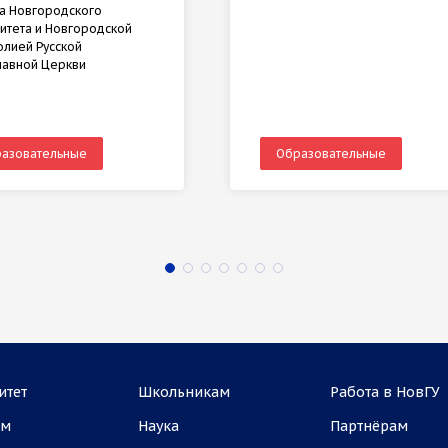
та Новгородского
итета и Новгородской
лией Русской
лавной Церкви
азовательные
Образовательные
итет
Школьникам
Работа в НовГУ
ам
Наука
Партнёрам