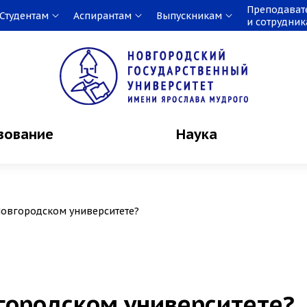
Преподават
Студентам
Аспирантам
Выпускникам
и сотрудни
зование
Наука
овгородском университете?
городском университете?