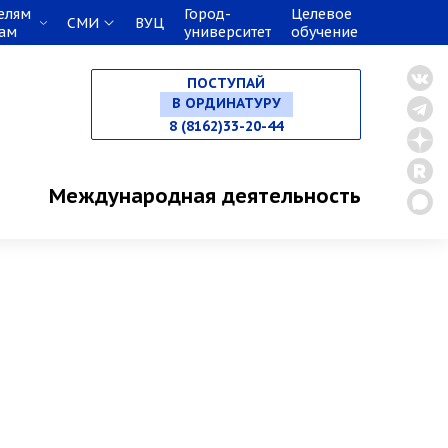
елям
Город-
Целевое
В МАГИСТРАТУРУ
СМИ
ВУЦ
кам
университет
обучение
В АСПИРАНТУРУ
ПОСТУПАЙ
В ОРДИНАТУРУ
8 (8162)33-20-44
Международная деятельность