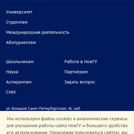
Университет
Студентам
Международная деятельность
Абитуриентам
Школьникам
Работа в НовГУ
Наука
Партнёрам
Аспирантам
Задать вопрос
СМИ
ул. Большая Санкт-Петербургская, 41, каб.
1101, 1103
Мы используем файлы cookies и аналитические сервисы
для улучшения работы сайта НовГУ и большего удобства
Приемная комиссия: +7(8162)33-20-44
его использования. Продолжая пользоваться сайтом, вы