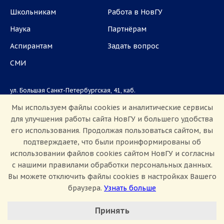
Школьникам
Работа в НовГУ
Наука
Партнёрам
Аспирантам
Задать вопрос
СМИ
ул. Большая Санкт-Петербургская, 41, каб.
1101, 1103
Мы используем файлы cookies и аналитические сервисы
для улучшения работы сайта НовГУ и большего удобства
Приемная комиссия: +7(8162)33-20-44
его использования. Продолжая пользоваться сайтом, вы
подтверждаете, что были проинформированы об
использовании файлов cookies сайтом НовГУ и согласны
с нашими правилами обработки персональных данных.
Вы можете отключить файлы cookies в настройках Вашего
браузера.
Узнать больше
Настроить Cookie
Сведения об образовательной организации
Принять
Политика конфиденциальности
Сведения о доходах
Минимальные
Противодействие коррупции