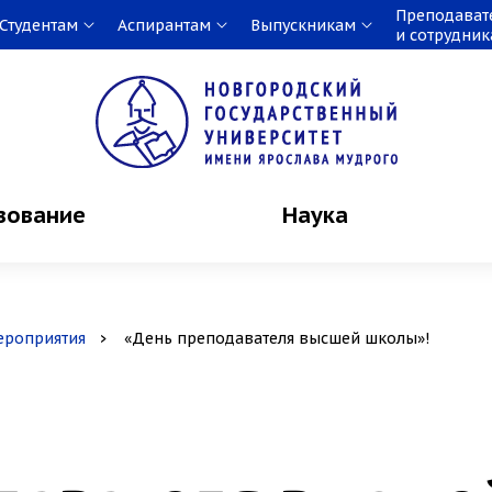
Преподават
Студентам
Аспирантам
Выпускникам
и сотрудни
зование
Наука
ероприятия
«День преподавателя высшей школы»!