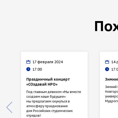
По
17 февраля 2024
14 
17:00
17:
Праздничный концерт
Зимни
«СОздавай НРО»
Зимний 
Новгоро
Под главным девизом «Мы вместе
универс
создаем наше будущее»
Мудрог
мы предлагаем окунуться в
атмосферу празднования
дня Российских студенческих
отрядов!