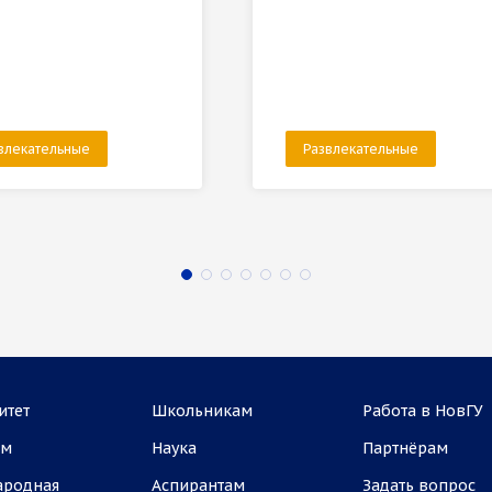
влекательные
Развлекательные
итет
Школьникам
Работа в НовГУ
ам
Наука
Партнёрам
ародная
Аспирантам
Задать вопрос