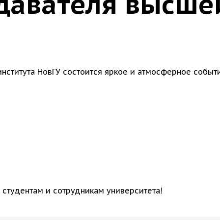
давателя высше
 института НовГУ состоится яркое и атмосферное собы
 студентам и сотрудникам университета!