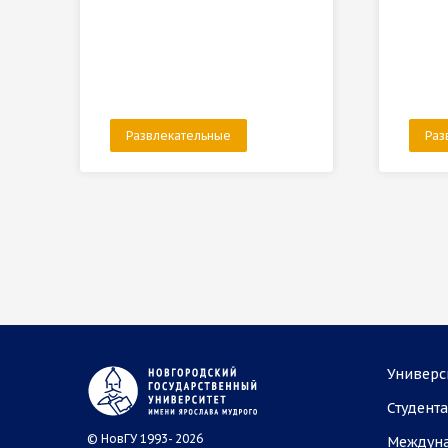
Развлекательные
Раз
Универс
Студент
© НовГУ 1993- 2026
Междун