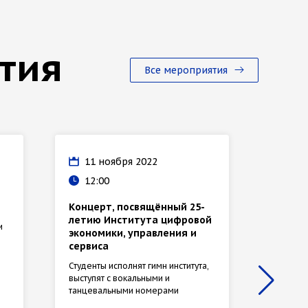
тия
Все мероприятия
11 ноября 2022
03 
12:00
19:
Концерт, посвящённый 25-
Кубок
летию Института цифровой
среди
и
экономики, управления и
КВН
сервиса
Команды
Санкт-П
Студенты исполнят гимн института,
кубок и
выступят с вокальными и
рублей
танцевальными номерами