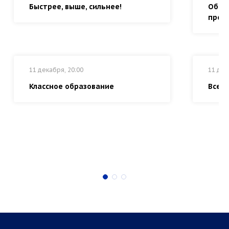
Быстрее, выше, сильнее!
Обра
прово
11 декабря, 20:00
11 дек
Классное образование
Все з