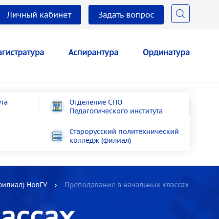
Личный кабинет
Задать вопрос
гистратура
Аспирантура
Ординатура
ута
Отделение СПО
Педагогического института
Старорусский политехнический
колледж (филиал)
филиал) НовГУ
Преподавание в начальных классах
ассах