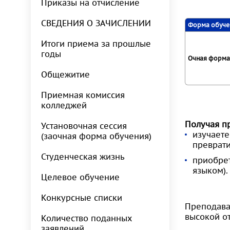
Приказы на отчисление
СВЕДЕНИЯ О ЗАЧИСЛЕНИИ
Форма обуч
Итоги приема за прошлые
годы
Очная форма 
Общежитие
Приемная комиссия
колледжей
Получая п
Установочная сессия
изучаете
(заочная форма обучения)
преврати
Студенческая жизнь
приобрет
языком).
Целевое обучение
Конкурсные списки
Преподаван
высокой от
Количество поданных
заявлений