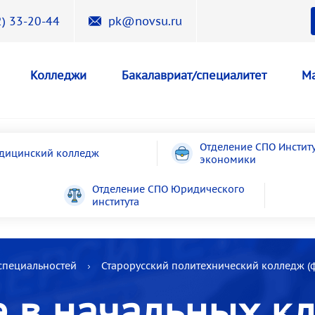
) 33-20-44
pk@novsu.ru
Колледжи
Бакалавриат/специалитет
Ма
Отделение СПО Инстит
дицинский колледж
экономики
Отделение СПО Юридического
института
специальностей
Старорусский политехнический колледж (
 в начальных кл