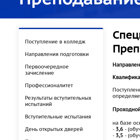
Спец
Поступление в колледж
Преп
Направления подготовки
Направлен
Первоочередное
зачисление
Квалифика
Профессионалитет
Поступлени
определяе
Результаты вступительных
испытаний
Проходной 
Вступительные испытания
на базе ос
День открытых дверей
-
3,6
- (обу
-
3,5
- (обу