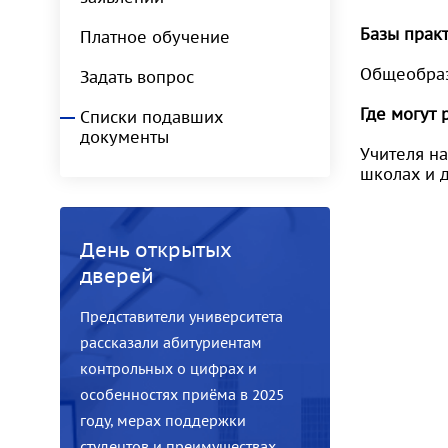
Базы прак
Платное обучение
Общеобраз
Задать вопрос
Где могут 
Списки подавших
документы
Учителя н
школах и 
День открытых
дверей
Представители университета
рассказали абитуриентам
контрольных о цифрах и
особенностях приёма в 2025
году, мерах поддержки
студентов и преимуществах