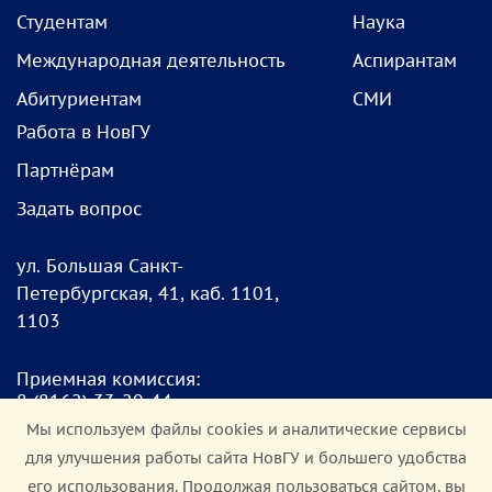
Студентам
Наука
Международная деятельность
Аспирантам
Абитуриентам
СМИ
Работа в НовГУ
Партнёрам
Задать вопрос
ул. Большая Санкт-
Петербургская, 41, каб. 1101,
1103
Приемная комиссия:
8
(8162) 33-20-4
4
pk@novsu.ru
Мы используем файлы cookies и аналитические сервисы
для улучшения работы сайта НовГУ и большего удобства
Чат для абитуриентов:
его использования. Продолжая пользоваться сайтом, вы