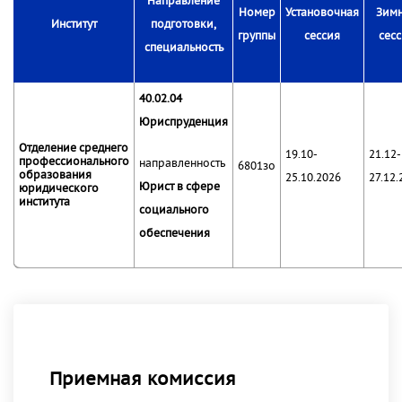
Направление
Номер
Установочная
Зим
Институт
подготовки,
группы
сессия
сес
специальность
40.02.04
Юриспруденция
Отделение среднего
19.10-
21.12-
профессионального
направленность
6801зо
образования
25.10.2026
27.12.
Юрист в сфере
юридического
института
социального
обеспечения
Приемная комиссия