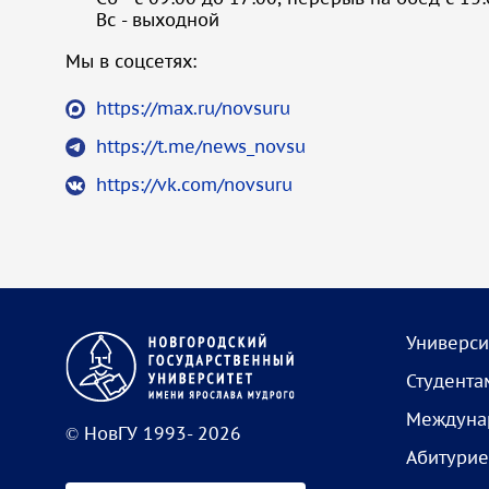
Вс - выходной
Мы в соцсетях:
https://max.ru/novsuru
https://t.me/news_novsu
https://vk.com/novsuru
Универси
Студента
Междунар
© НовГУ 1993- 2026
Абитурие