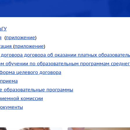
вГУ
я
(
приложение
)
тация
(
приложение
)
договора договора об оказании платных образователь
ом обучении по образовательным программам среднег
 форма целевого договора
 приема
е образовательные программы
приемной комиссии
документы