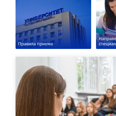
Направл
Правила приема
специал