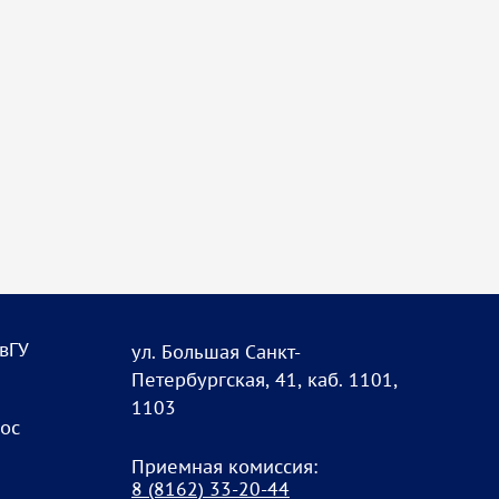
овГУ
ул. Большая Санкт-
Петербургская, 41, каб. 1101,
1103
рос
Приемная комиссия:
8
(8162) 33-20-4
4