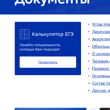
Устав Но
Лицензи
Калькулятор ЕГЭ
Аккреди
Узнайте специальности,
Образцы 
которые Вам подходят
О целев
Типовая
Посмотреть
Правила
Основны
Состав 
Другие 