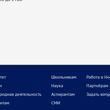
тет
Школьникам
Работа в Н
м
Наука
Партнёрам
одная деятельность
Аспирантам
Задать воп
нтам
СМИ