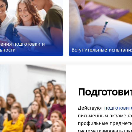
ения подготовки и
ьности
Вступительные испытани
Подготови
Действуют
подготовит
письменным экзаменам
профильные предметы
систематизировать шк