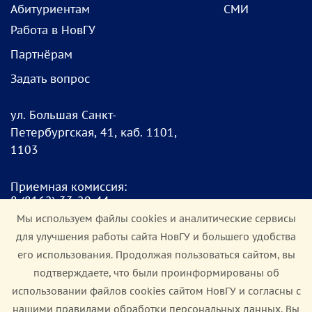
Абитуриентам
СМИ
Работа в НовГУ
Партнёрам
Задать вопрос
ул. Большая Санкт-
Петербургская, 41, каб. 1101,
1103
Приемная комиссия:
8
(8162) 33-20-4
4
pk@novsu.ru
Мы используем файлы cookies и аналитические сервисы
для улучшения работы сайта НовГУ и большего удобства
Чат для абитуриентов:
его использования. Продолжая пользоваться сайтом, вы
https://clc.li/Terrt
подтверждаете, что были проинформированы об
использовании файлов cookies сайтом НовГУ и согласны с
Мы в соцсетях:
нашими правилами обработки персональных данных. Вы