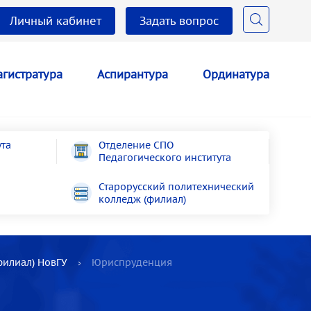
Личный кабинет
Задать вопрос
гистратура
Аспирантура
Ординатура
ута
Отделение СПО
Педагогического института
Старорусский политехнический
колледж (филиал)
филиал) НовГУ
Юриспруденция