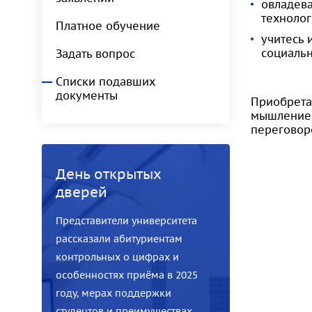
овладев
технолог
Платное обучение
учитесь 
социальн
Задать вопрос
Списки подавших
документы
Приобрета
мышление,
переговор
День открытых
дверей
Представители университета
рассказали абитуриентам
контрольных о цифрах и
особенностях приёма в 2025
году, мерах поддержки
студентов и преимуществах