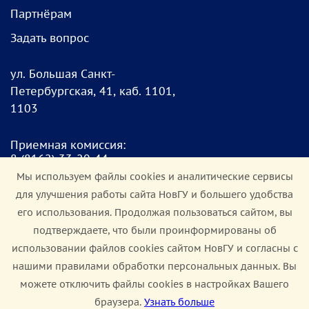
Партнёрам
Задать вопрос
ул. Большая Санкт-
Петербургская, 41, каб. 1101,
1103
Приемная комиссия:
8
(8162) 33-20-4
4
pk@novsu.ru
Мы используем файлы cookies и аналитические сервисы
для улучшения работы сайта НовГУ и большего удобства
Чат для абитуриентов:
его использования. Продолжая пользоваться сайтом, вы
https://clc.li/Terrt
подтверждаете, что были проинформированы об
использовании файлов cookies сайтом НовГУ и согласны с
Мы в соцсетях:
нашими правилами обработки персональных данных. Вы
можете отключить файлы cookies в настройках Вашего
браузера.
Узнать больше