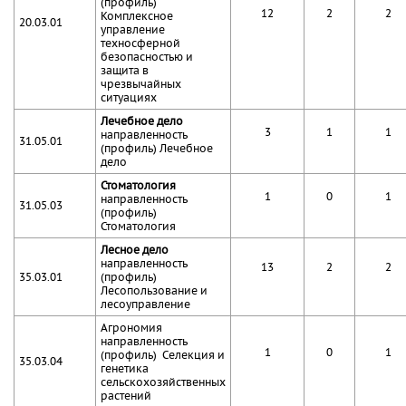
(профиль)
12
2
2
Комплексное
20.03.01
управление
техносферной
безопасностью и
защита в
чрезвычайных
ситуациях
Лечебное дело
3
1
1
направленность
31.05.01
(профиль) Лечебное
дело
Стоматология
1
0
1
направленность
31.05.03
(профиль)
Стоматология
Лесное дело
направленность
13
2
2
35.03.01
(профиль)
Лесопользование и
лесоуправление
Агрономия
направленность
1
0
1
(профиль) Селекция и
35.03.04
генетика
сельскохозяйственных
растений