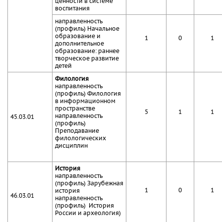
ценности в системе
воспитания
направленность
(профиль) Начальное
образование и
1
0
1
дополнительное
образование: раннее
творческое развитие
детей
Филология
направленность
(профиль) Филология
в информационном
пространстве
5
1
1
направленность
45.03.01
(профиль)
Преподавание
филологических
дисциплин
История
направленность
(профиль) Зарубежная
1
0
1
история
46.03.01
направленность
(профиль) История
России и археология)