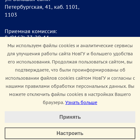
Петербургская, 41, каб. 1101,
1103
Приемная комиссия:
8
(8162) 33-20-4
4
pk@novsu.ru
Мы используем файлы cookies и аналитические сервисы
для улучшения работы сайта НовГУ и большего удобства
Чат для абитуриентов:
его использования. Продолжая пользоваться сайтом, вы
https://clc.li/Terrt
подтверждаете, что были проинформированы об
использовании файлов cookies сайтом НовГУ и согласны с
Мы в соцсетях:
нашими правилами обработки персональных данных. Вы
можете отключить файлы cookies в настройках Вашего
браузера.
Узнать больше
Настроить Cookie
Сведения об образовательной организации
Принять
Минимальные
Политика конфиденциальности
Доступная среда
Настроить
Аналитические/Функциональные