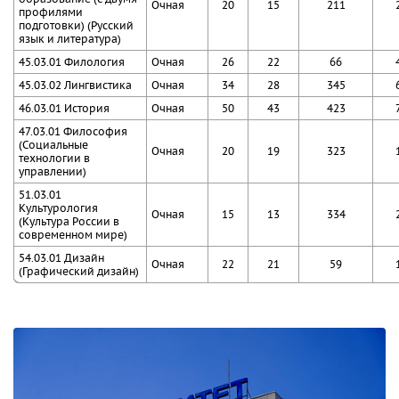
Очная
20
15
211
профилями
подготовки) (Русский
язык и литература)
45.03.01 Филология
Очная
26
22
66
45.03.02 Лингвистика
Очная
34
28
345
46.03.01 История
Очная
50
43
423
47.03.01 Философия
(Социальные
Очная
20
19
323
технологии в
управлении)
51.03.01
Культурология
Очная
15
13
334
(Культура России в
современном мире)
54.03.01 Дизайн
Очная
22
21
59
(Графический дизайн)