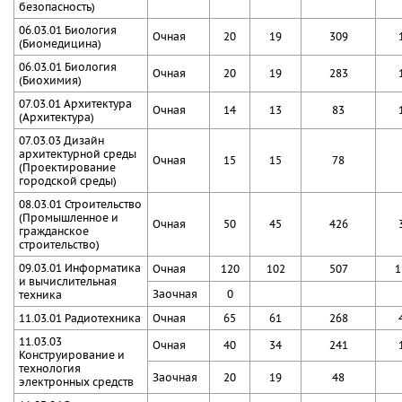
безопасность)
06.03.01 Биология
Очная
20
19
309
(Биомедицина)
06.03.01 Биология
Очная
20
19
283
(Биохимия)
07.03.01 Архитектура
Очная
14
13
83
(Архитектура)
07.03.03 Дизайн
архитектурной среды
Очная
15
15
78
(Проектирование
городской среды)
08.03.01 Строительство
(Промышленное и
Очная
50
45
426
гражданское
строительство)
09.03.01 Информатика
Очная
120
102
507
1
и вычислительная
Заочная
0
техника
11.03.01 Радиотехника
Очная
65
61
268
11.03.03
Очная
40
34
241
Конструирование и
технология
Заочная
20
19
48
электронных средств