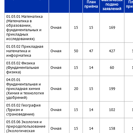
План
Пл
подано
приёма
при
заявлений
01.03.01 Математика
(Математика в
образовании,
Очная
15
15
169
фундаментальных и
прикладных
исследованиях)
01.03.02 Прикладная
математика и
Очная
50
47
427
информатика
03.03.02 Физика
(Фундаментальная
Очная
15
14
60
физика)
04.05.01
Фундаментальная и
прикладная химия
Очная
20
15
199
(Химия и технология
удобрений)
05.03.02 География
(Туризм и
Очная
15
14
102
страноведение)
05.03.06 Экология и
природопользование
Очная
15
14
158
(Экологическая