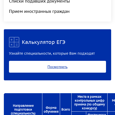
Списки подавших документы
Прием иностранных граждан
Калькулятор ЕГЭ
Узнайте специальности, которые Вам подходят
Посмотреть
Места в рамках
контрольных цифр
М
приема (по общему
Направление
Форма
конкурсу)
подготовки
Всего
обучения
(специальность)
Фактически