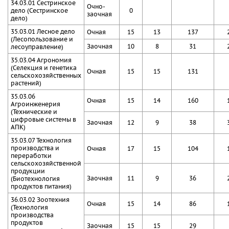
34.03.01 Сестринское
Очно-
дело (Сестринское
0
заочная
дело)
35.03.01 Лесное дело
Очная
15
13
137
(Лесопользование и
Заочная
10
8
31
лесоуправление)
35.03.04 Агрономия
(Селекция и генетика
Очная
15
15
131
сельскохозяйственных
растений)
35.03.06
Очная
15
14
160
Агроинженерия
(Технические и
цифровые системы в
Заочная
12
9
38
АПК)
35.03.07 Технология
производства и
Очная
17
15
104
переработки
сельскохозяйственной
продукции
Заочная
11
9
36
(Биотехнология
продуктов питания)
36.03.02 Зоотехния
Очная
15
14
86
(Технология
производства
продуктов
Заочная
15
15
29