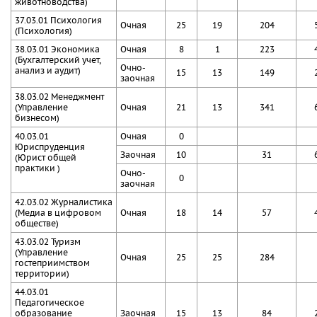
животноводства)
37.03.01 Психология
Очная
25
19
204
(Психология)
38.03.01 Экономика
Очная
8
1
223
(Бухгалтерский учет,
Очно-
анализ и аудит)
15
13
149
заочная
38.03.02 Менеджмент
(Управление
Очная
21
13
341
бизнесом)
40.03.01
Очная
0
Юриспруденция
Заочная
10
31
(Юрист общей
практики )
Очно-
0
заочная
42.03.02 Журналистика
(Медиа в цифровом
Очная
18
14
57
обществе)
43.03.02 Туризм
(Управление
Очная
25
25
284
гостеприимством
территории)
44.03.01
Педагогическое
образование
Заочная
15
13
84