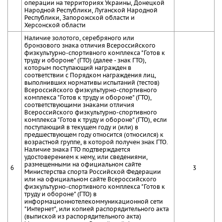
операции на территориях Украины, Донецкой
Народной Республики, Луганской Народной
Республики, Запорожской области и
Херсонской области
Наличие золотого, серебряного или
бронзового знака отличия Всероссийского
физкультурно-спортивного комплекса "Готов к
труду и обороне" (ГТО) (далее - знак ГТО),
которым поступающий награжден в
соответствии с Порядком награждения лиц,
выполнивших нормативы испытаний (тестов)
Всероссийского физкультурно-спортивного
комплекса "Готов к труду и обороне" (ГТО),
соответствующими знаками отличия
Всероссийского физкультурно-спортивного
комплекса "Готов к труду и обороне" (ГТО), если
поступающий в текущем году и (или) в
предшествующем году относится (относился) к
возрастной группе, в которой получен знак ГТО.
Наличие знака ГТО подтверждается
удостоверением к нему, или сведениями,
размещенными на официальном сайте
6
3
Министерства спорта Российской Федерации
или на официальном сайте Всероссийского
физкультурно-спортивного комплекса "Готов к
труду и обороне" (ГТО) в
информационнотелекоммуникационной сети
"Интернет", или копией распорядительного акта
(выпиской из распорядительного акта)