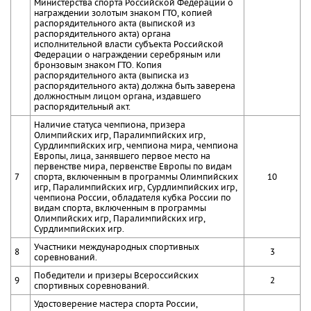
Министерства спорта Российской Федерации о
награждении золотым знаком ГТО, копией
распорядительного акта (выпиской из
распорядительного акта) органа
исполнительной власти субъекта Российской
Федерации о награждении серебряным или
бронзовым знаком ГТО. Копия
распорядительного акта (выписка из
распорядительного акта) должна быть заверена
должностным лицом органа, издавшего
распорядительный акт.
Наличие статуса чемпиона, призера
Олимпийских игр, Паралимпийских игр,
Сурдлимпийских игр, чемпиона мира, чемпиона
Европы, лица, занявшего первое место на
первенстве мира, первенстве Европы по видам
7
спорта, включенным в программы Олимпийских
10
игр, Паралимпийских игр, Сурдлимпийских игр,
чемпиона России, обладателя кубка России по
видам спорта, включенным в программы
Олимпийских игр, Паралимпийских игр,
Сурдлимпийских игр.
Участники международных спортивных
8
3
соревнований.
Победители и призеры Всероссийских
9
2
спортивных соревнований.
Удостоверение мастера спорта России,