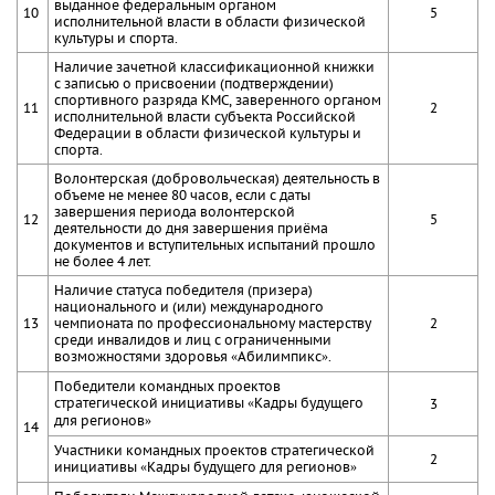
выданное федеральным органом
10
5
исполнительной власти в области физической
культуры и спорта.
Наличие зачетной классификационной книжки
с записью о присвоении (подтверждении)
спортивного разряда КМС, заверенного органом
11
2
исполнительной власти субъекта Российской
Федерации в области физической культуры и
спорта.
Волонтерская (добровольческая) деятельность в
объеме не менее 80 часов, если с даты
завершения периода волонтерской
12
5
деятельности до дня завершения приёма
документов и вступительных испытаний прошло
не более 4 лет.
Наличие статуса победителя (призера)
национального и (или) международного
13
чемпионата по профессиональному мастерству
2
среди инвалидов и лиц с ограниченными
возможностями здоровья «Абилимпикс».
Победители командных проектов
стратегической инициативы «Кадры будущего
3
для регионов»
14
Участники командных проектов стратегической
2
инициативы «Кадры будущего для регионов»