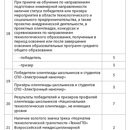
При приеме на обучение по направлениям
подготовки инженерной направленности
наличие статуса победителя или призера
мероприятия в области технологического и
социального предпринимательства, а также
проектно-внедренческой деятельности, в
проектных олимпиадах, конкурсах и
соревнованиях по направлениям
18
технологического образования, полученные в
период освоения или после завершения
освоения образовательных программ среднего
общего образования:
- победитель
5
- призер
3
Победители олимпиады школьников и студентов
5
СПО «Электронный наномир»
19
Призёры олимпиады школьников и студентов
3
СПО «Электронный наномир»
Результаты победителей и призеров профилей
олимпиады школьников «Национальная
20
7
технологическая олимпиада», не имеющих
уровня
Наличие золотого значка трека «Норматив
технологической грамотности «ТехноГТО»
21
Всероссийской междисциплинарной
2