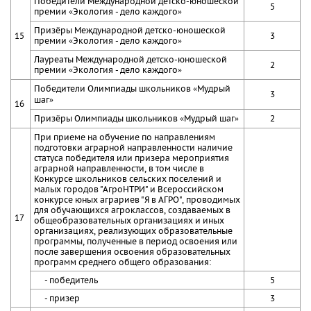
Победители Международной детско-юношеской
5
премии «Экология - дело каждого»
Призёры Международной детско-юношеской
15
3
премии «Экология - дело каждого»
Лауреаты Международной детско-юношеской
2
премии «Экология - дело каждого»
Победители Олимпиады школьников «Мудрый
3
шаг»
16
Призёры Олимпиады школьников «Мудрый шаг»
2
При приеме на обучение по направлениям
подготовки аграрной направленности наличие
статуса победителя или призера мероприятия
аграрной направленности, в том числе в
Конкурсе школьников сельских поселений и
малых городов "АгроНТРИ" и Всероссийском
конкурсе юных аграриев "Я в АГРО", проводимых
для обучающихся агроклассов, создаваемых в
17
общеобразовательных организациях и иных
организациях, реализующих образовательные
программы, полученные в период освоения или
после завершения освоения образовательных
программ среднего общего образования:
- победитель
5
- призер
3