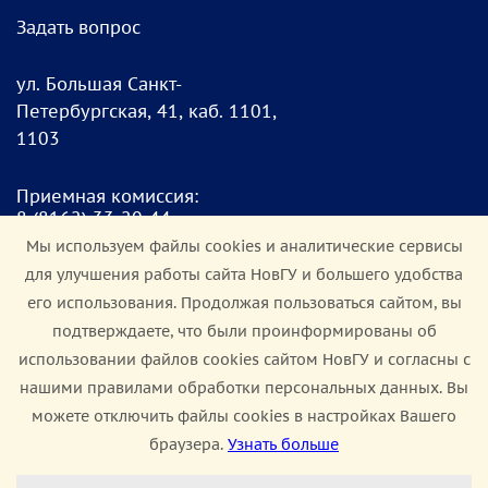
Задать вопрос
ул. Большая Санкт-
Петербургская, 41, каб. 1101,
1103
Приемная комиссия:
8
(8162) 33-20-4
4
pk@novsu.ru
Мы используем файлы cookies и аналитические сервисы
для улучшения работы сайта НовГУ и большего удобства
Чат для абитуриентов:
его использования. Продолжая пользоваться сайтом, вы
https://clc.li/Terrt
подтверждаете, что были проинформированы об
использовании файлов cookies сайтом НовГУ и согласны с
Мы в соцсетях:
нашими правилами обработки персональных данных. Вы
можете отключить файлы cookies в настройках Вашего
браузера.
Узнать больше
Настроить Cookie