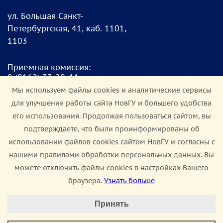
ул. Большая Санкт-
Петербургская, 41, каб. 1101,
1103
Приемная комиссия:
8
(8162) 33-20-4
4
pk@novsu.ru
Мы используем файлы cookies и аналитические сервисы
для улучшения работы сайта НовГУ и большего удобства
Чат для абитуриентов:
его использования. Продолжая пользоваться сайтом, вы
https://clc.li/Terrt
подтверждаете, что были проинформированы об
использовании файлов cookies сайтом НовГУ и согласны с
Мы в соцсетях:
нашими правилами обработки персональных данных. Вы
можете отключить файлы cookies в настройках Вашего
браузера.
Узнать больше
Настроить Cookie
Сведения об образовательной организации
Принять
Минимальные
Политика конфиденциальности