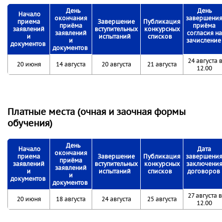
День
День
Начало
окончания
завершени
приема
Завершение
Публикация
приёма
приёма
заявлений
вступительных
конкурсных
заявлений
согласия на
и
испытаний
списков
и
зачислени
документов
документов
24 августа 
20 июня
14 августа
20 августа
21 августа
12.00
Платные места (очная и заочная формы
обучения)
День
Начало
Дата
окончания
приема
Завершение
Публикация
завершени
приёма
заявлений
вступительных
конкурсных
заключени
заявлений
и
испытаний
списков
договоров
и
документов
документов
27 августа в
20 июня
18 августа
24 августа
25 августа
12.00