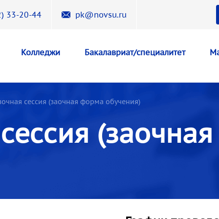
) 33-20-44
pk@novsu.ru
Колледжи
Бакалавриат/специалитет
Ма
вочная сессия (заочная форма обучения)
 сессия (заочна