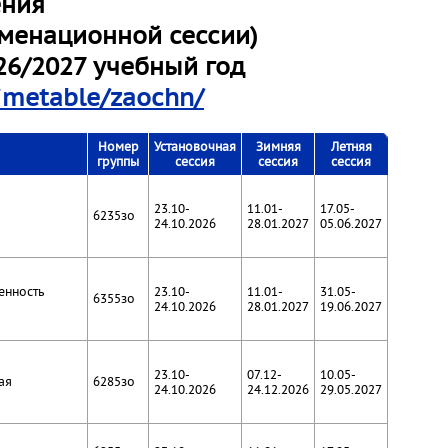
ения
аменационной сессии)
26/2027 учебный год
timetable/zaochn/
Номер
Установочная
Зимняя
Летняя
группы
сессия
сессия
сессия
23.10-
11.01-
17.05-
6235зо
24.10.2026
28.01.2027
05.06.2027
енность
23.10-
11.01-
31.05-
6355зо
24.10.2026
28.01.2027
19.06.2027
23.10-
07.12-
10.05-
ая
6285зо
24.10.2026
24.12.2026
29.05.2027