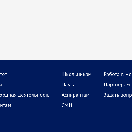
тет
Школьникам
Работа в Н
м
Наука
Партнёрам
одная деятельность
Аспирантам
Задать воп
нтам
СМИ