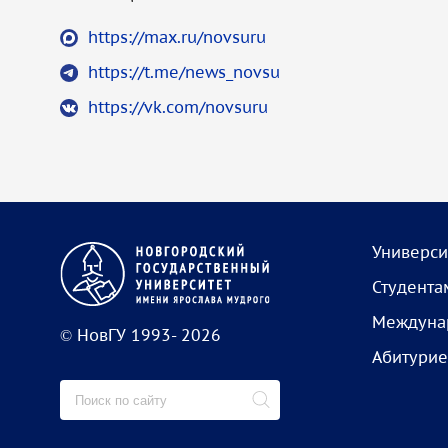
https://max.ru/novsuru
https://t.me/news_novsu
https://vk.com/novsuru
Универси
Студента
Междунар
© НовГУ 1993- 2026
Абитурие