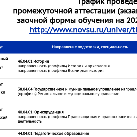
График провед
промежуточной аттестации (экз
заочной формы обучения на 20
http://www.novsu.ru/univer/
ут
Направление подготовки, специальность
рный
46.04.01 История
направленность (профиль) История и археология
ут
направленность (профиль) Всемирная история
ут
38.04.04 Государственное и муниципальное управление
направл
ики
(профиль) Региональное и муниципальное управление
ут
40.04.01 Юриспруденция
направленность (профиль) Правозащитная и правоохранительн
ский
деятельность
44.04.01 Педагогическое образование