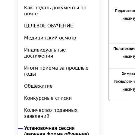
Как подать документы по
Педагогич
почте
инстит
ЦЕЛЕВОЕ ОБУЧЕНИЕ
Медицинский осмотр
Политехни
Индивидуальные
достижения
инстит
Итоги приема за прошлые
годы
Химик
технологич
Общежитие
инстит
Конкурсные списки
Количество поданных
заявлений
Установочная сессия
(заочная форма обучения)