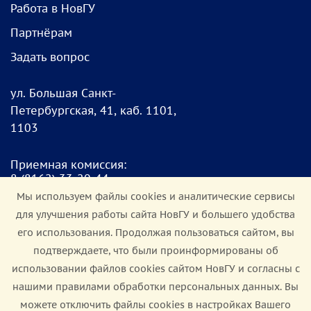
Работа в НовГУ
Партнёрам
Задать вопрос
ул. Большая Санкт-
Петербургская, 41, каб. 1101,
1103
Приемная комиссия:
8
(8162) 33-20-4
4
pk@novsu.ru
Мы используем файлы cookies и аналитические сервисы
для улучшения работы сайта НовГУ и большего удобства
Чат для абитуриентов:
его использования. Продолжая пользоваться сайтом, вы
https://clc.li/Terrt
подтверждаете, что были проинформированы об
использовании файлов cookies сайтом НовГУ и согласны с
Мы в соцсетях:
нашими правилами обработки персональных данных. Вы
можете отключить файлы cookies в настройках Вашего