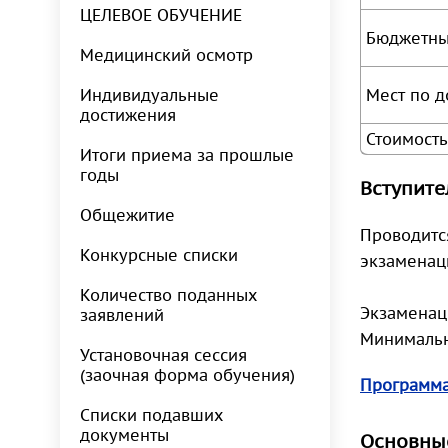
ЦЕЛЕВОЕ ОБУЧЕНИЕ
Бюджетны
Медицинский осмотр
Мест по д
Индивидуальные
достижения
Стоимость
Итоги приема за прошлые
годы
Вступите
Общежитие
Проводитс
Конкурсные списки
экзаменаци
Количество поданных
Экзаменац
заявлений
Минимальн
Установочная сессия
(заочная форма обучения)
Программа
Списки подавших
документы
Основны