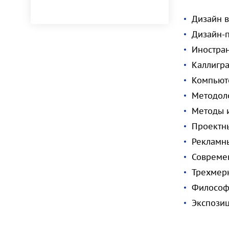
Дизайн 
Дизайн-
Иностра
Каллигр
Компьют
Методол
Методы 
Проектн
Рекламны
Совреме
Трехмер
Философ
Экспози