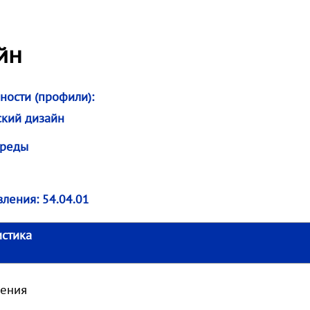
йн
ности (профили):
ский дизайн
среды
вления:
54.04.01
истика
чения