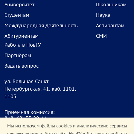
Университет
Школьникам
Студентам
Наука
Международная деятельность
Аспирантам
Абитуриентам
СМИ
Работа в НовГУ
Партнёрам
Задать вопрос
ул. Большая Санкт-
Петербургская, 41, каб. 1101,
1103
Приемная комиссия:
8
(8162) 33-20-4
4
pk@novsu.ru
Мы используем файлы cookies и аналитические сервисы
для улучшения работы сайта НовГУ и большего удобства