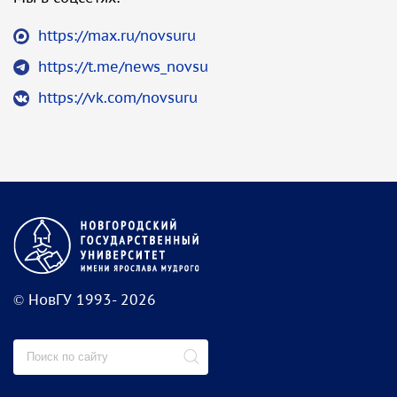
https://max.ru/novsuru
https://t.me/news_novsu
https://vk.com/novsuru
© НовГУ 1993- 2026