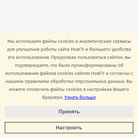
Мы используем файлы cookies и аналитические сервисы
для улучшения работы сайта НовГУ и большего удобства
его использования. Продолжая пользоваться сайтом, вы
Приемная комиссия
подтверждаете, что были проинформированы об
использовании файлов cookies сайтом НовГУ и согласны с
ул. Большая Санкт-Петербургская, 41, каб 1103.
С 20 июня: ул. Великая 18а, ИНТЦ
нашими правилами обработки персональных данных. Вы
«Интеллектуальная электроника — Валдай»
можете отключить файлы cookies в настройках Вашего
браузера.
Узнать больше
+7 8162 33-20-44
Настроить Cookie
Чат для абитуриентов
Принять
Минимальные
pk@novsu.ru
Настроить
Режим работы:
Аналитические/Функциональные
Пн-Пт с 09:00 до 18:00, перерыв на обед с