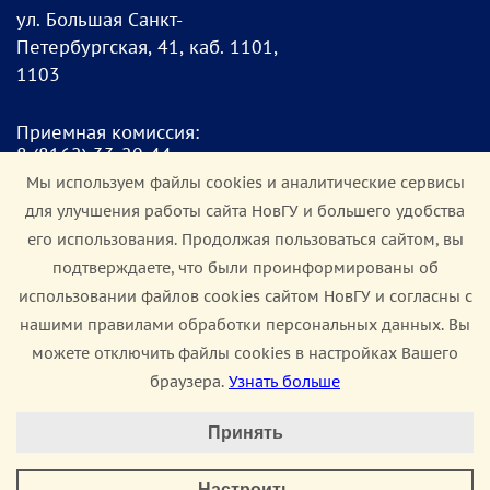
ул. Большая Санкт-
Петербургская, 41, каб. 1101,
1103
Приемная комиссия:
8
(8162) 33-20-4
4
pk@novsu.ru
Мы используем файлы cookies и аналитические сервисы
для улучшения работы сайта НовГУ и большего удобства
Чат для абитуриентов:
его использования. Продолжая пользоваться сайтом, вы
https://clc.li/Terrt
подтверждаете, что были проинформированы об
использовании файлов cookies сайтом НовГУ и согласны с
Мы в соцсетях:
нашими правилами обработки персональных данных. Вы
можете отключить файлы cookies в настройках Вашего
браузера.
Узнать больше
Настроить Cookie
Сведения об образовательной организации
Принять
Минимальные
Политика конфиденциальности
Доступная среда
Настроить