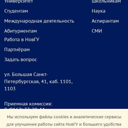
Университет
Школьникам
Студентам
Наука
Международная деятельность
Аспирантам
Абитуриентам
СМИ
Работа в НовГУ
Партнёрам
Задать вопрос
ул. Большая Санкт-
Петербургская, 41, каб. 1101,
1103
Приемная комиссия:
8
(8162) 33-20-4
4
pk@novsu.ru
Мы используем файлы cookies и аналитические сервисы
для улучшения работы сайта НовГУ и большего удобства
Чат для абитуриентов: