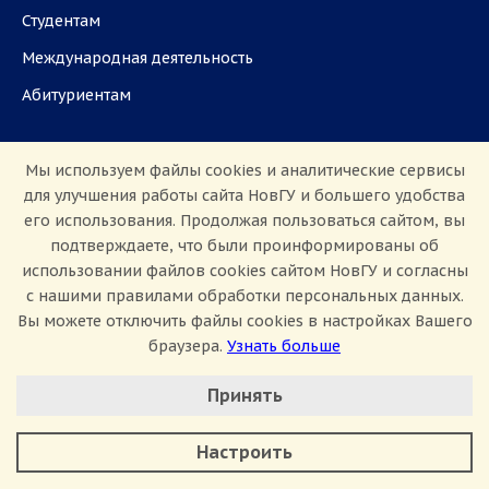
Студентам
Международная деятельность
Абитуриентам
Школьникам
Работа в НовГУ
Мы используем файлы cookies и аналитические сервисы
для улучшения работы сайта НовГУ и большего удобства
Наука
Партнёрам
его использования. Продолжая пользоваться сайтом, вы
Аспирантам
Задать вопрос
подтверждаете, что были проинформированы об
использовании файлов cookies сайтом НовГУ и согласны
СМИ
с нашими правилами обработки персональных данных.
Вы можете отключить файлы cookies в настройках Вашего
ул. Большая Санкт-Петербургская, 41, каб.
браузера.
Узнать больше
1101, 1103
Настроить Cookie
Принять
Приемная комиссия: +7(8162)33-20-44
Минимальные
Аналитические/Функциональные
Настроить