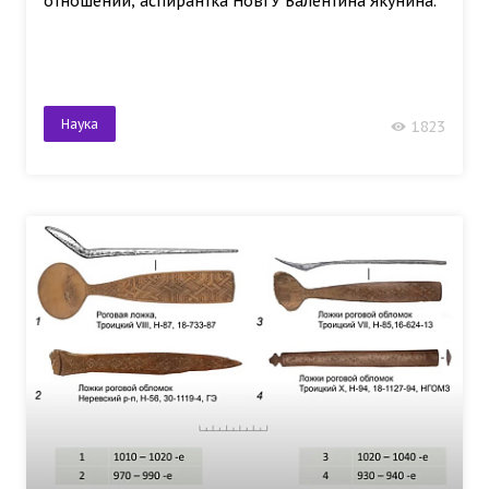
отношений, аспирантка НовГУ Валентина Якунина.
Наука
1823