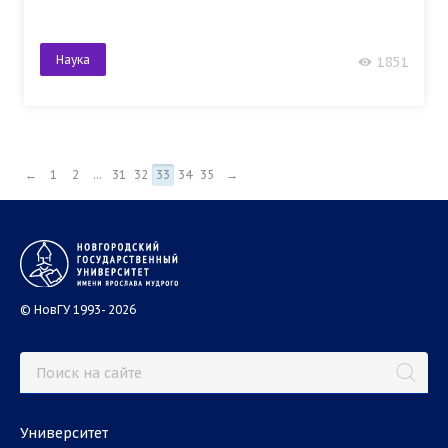
Наука
1851
←
1
2
...
31
32
33
34
35
→
© НовГУ 1993- 2026
Университет