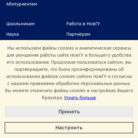
Абитуриентам
Школьникам
Работа в НовГУ
Наука
Партнёрам
Аспирантам
Задать вопрос
Мы используем файлы cookies и аналитические сервисы
для улучшения работы сайта НовГУ и большего удобства
СМИ
его использования. Продолжая пользоваться сайтом, вы
подтверждаете, что были проинформированы об
ул. Большая Санкт-Петербургская, 41, каб.
использовании файлов cookies сайтом НовГУ и согласны
1101, 1103
с нашими правилами обработки персональных данных.
Приемная комиссия: +7(8162)33-20-44
Вы можете отключить файлы cookies в настройках Вашего
браузера.
Узнать больше
Настроить Cookie
Принять
Минимальные
Аналитические/Функциональные
Настроить