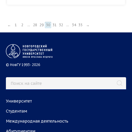
←
1
2
...
28
29
30
31
32
...
34
35
→
© НовГУ 1993- 2026
Университет
Студентам
Международная деятельность
Абитуриентам