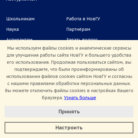
Школьникам
Работа в НовГУ
Наука
Партнёрам
Аспирантам
Задать вопрос
Мы используем файлы cookies и аналитические сервисы
СМИ
для улучшения работы сайта НовГУ и большего удобства
его использования. Продолжая пользоваться сайтом, вы
ул. Большая Санкт-Петербургская, 41, каб.
подтверждаете, что были проинформированы об
1101, 1103
использовании файлов cookies сайтом НовГУ и согласны
с нашими правилами обработки персональных данных.
Приемная комиссия: +7(8162)33-20-44
Вы можете отключить файлы cookies в настройках Вашего
браузера.
Узнать больше
Настроить Cookie
Принять
Минимальные
Аналитические/Функциональные
Настроить
Сведения об образовательной организации