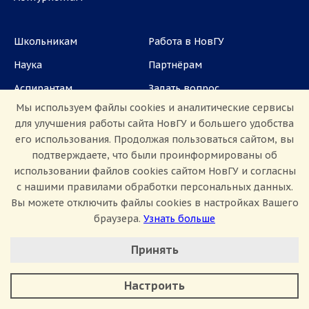
Школьникам
Работа в НовГУ
Наука
Партнёрам
Аспирантам
Задать вопрос
Мы используем файлы cookies и аналитические сервисы
СМИ
для улучшения работы сайта НовГУ и большего удобства
его использования. Продолжая пользоваться сайтом, вы
ул. Большая Санкт-Петербургская, 41, каб.
подтверждаете, что были проинформированы об
1101, 1103
использовании файлов cookies сайтом НовГУ и согласны
с нашими правилами обработки персональных данных.
Приемная комиссия: +7(8162)33-20-44
Вы можете отключить файлы cookies в настройках Вашего
браузера.
Узнать больше
Настроить Cookie
Принять
Минимальные
Аналитические/Функциональные
Настроить
Сведения об образовательной организации