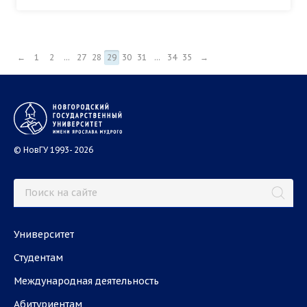
←
1
2
...
27
28
29
30
31
...
34
35
→
© НовГУ 1993- 2026
Университет
Студентам
Международная деятельность
Абитуриентам