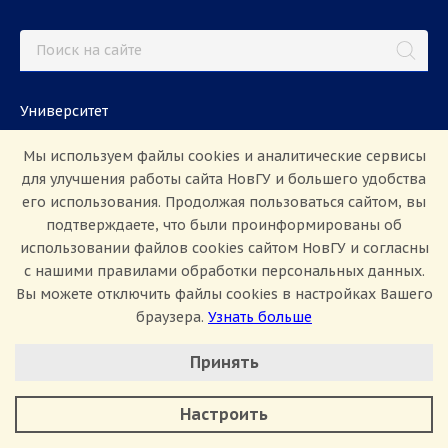
Университет
Студентам
Мы используем файлы cookies и аналитические сервисы
Международная деятельность
для улучшения работы сайта НовГУ и большего удобства
его использования. Продолжая пользоваться сайтом, вы
Абитуриентам
подтверждаете, что были проинформированы об
использовании файлов cookies сайтом НовГУ и согласны
с нашими правилами обработки персональных данных.
Школьникам
Работа в НовГУ
Вы можете отключить файлы cookies в настройках Вашего
Наука
Партнёрам
браузера.
Узнать больше
Настроить Cookie
Аспирантам
Задать вопрос
Принять
Минимальные
СМИ
Аналитические/Функциональные
Настроить
ул. Большая Санкт-Петербургская, 41, каб.