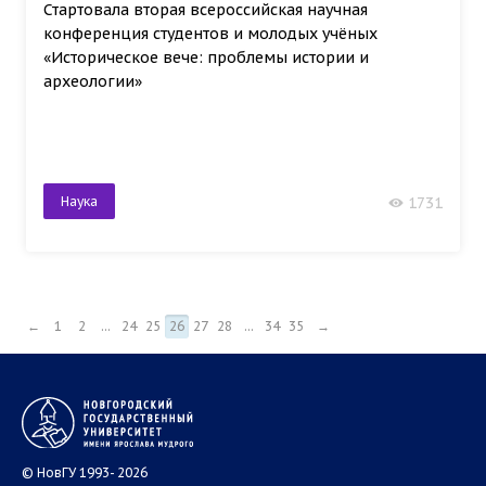
Стартовала вторая всероссийская научная
конференция студентов и молодых учёных
«Историческое вече: проблемы истории и
археологии»
Наука
1731
←
1
2
...
24
25
26
27
28
...
34
35
→
© НовГУ 1993- 2026