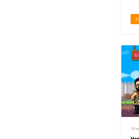
К
29 и
Но