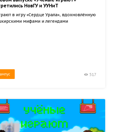
третились НовГУ и УУНиТ
рают в игру «Сердце Урала», вдохновлённую
шкирскими мифами и легендами
ампус
517