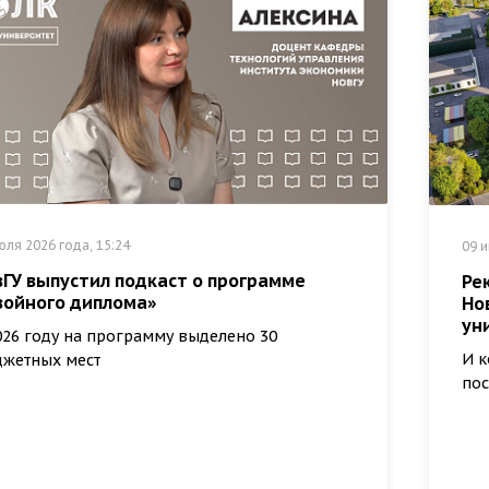
юля 2026 года, 15:24
09 и
вГУ выпустил подкаст о программе
Ре
войного диплома»
Но
ун
026 году на программу выделено 30
И к
жетных мест
пос