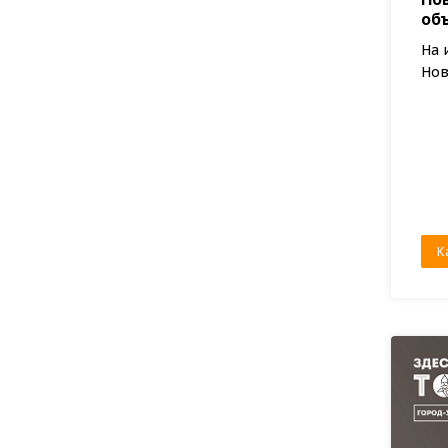
об
На 
Нов
К