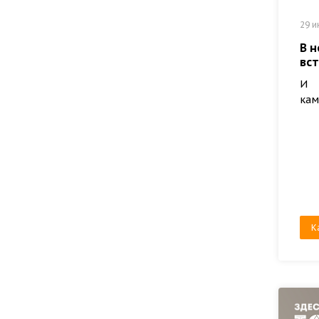
29 и
В 
вс
И 
кам
К