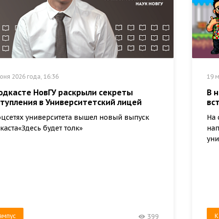
юня 2026 года, 16:36
19 м
подкасте НовГУ раскрыли секреты
В 
ступления в Университетский лицей
вс
оцсетях университета вышел новый выпуск
На 
каста«Здесь будет толк»
нап
уни
ампус
К
399