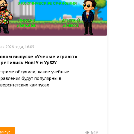
ая 2026 года, 16:05
новом выпуске «Учёные играют»
третились НовГУ и УрФУ
стриме обсудили, какие учебные
равления будут популярны в
верситетских кампусах
ампус
649