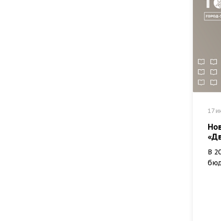
17 и
Но
«Д
В 2
бюд