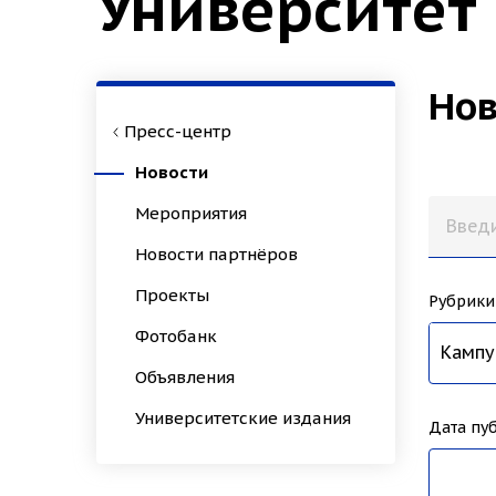
Университет
Нов
Пресс-центр
Новости
Мероприятия
Новости партнёров
Проекты
Рубрики
Фотобанк
Все н
Образ
Наука
Униве
Спорт
Иннов
Культ
Истор
Зимни
Архео
Психо
Кампу
Биохи
Студе
Город
Дизай
Техно
Культ
НовГУ
Приём
Микро
Эконо
Конгр
Педаг
ИНТЦ
Школа
Филол
Приор
Меди
Объявления
Университетские издания
Дата пу