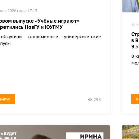
юля 2026 года, 17:13
новом выпуске «Учёные играют»
28 и
третились НовГУ и ЮУГМУ
Ст
обсудили современные университетские
в 
пусы
9 
В к
мо
ампус
К
293