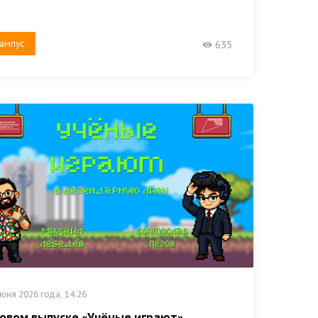
ампус
635
юня 2026 года, 14:26
новом выпуске «Учёные играют»