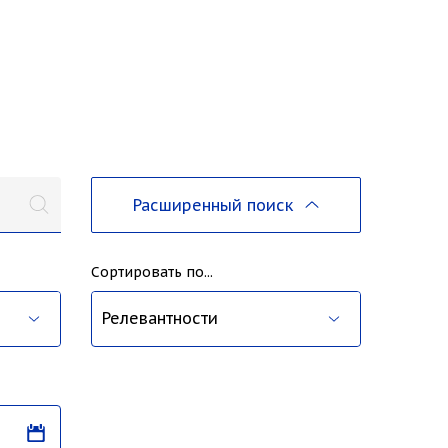
Расширенный поиск
Сортировать по...
ва
Релевантности
Дате публикации