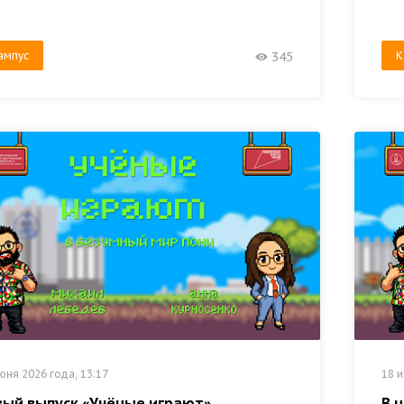
ампус
К
345
юня 2026 года, 13:17
18 и
вый выпуск «Учёные играют»
В 