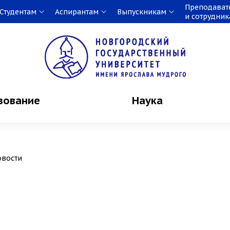
Преподават
Студентам
Аспирантам
Выпускникам
и сотрудни
зование
Наука
овости