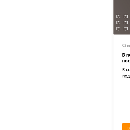
02 и
В 
по
В с
под
К