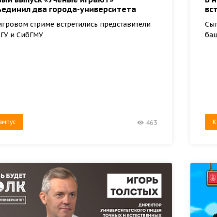
ъединил два города-университета
вс
игровом стриме встретились представители
Сыг
ГУ и СибГМУ
ба
ампус
К
463