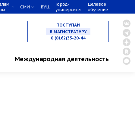
елям
Город-
Целевое
СМИ
ВУЦ
кам
университет
обучение
НА СПЕЦИАЛИТЕТ
ПОСТУПАЙ
В МАГИСТРАТУРУ
8 (8162)33-20-44
В АСПИРАНТУРУ
Международная деятельность
В ОРДИНАТУРУ