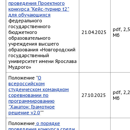
проведения Проектного
конкурса "Кейс-турнир t2"
для обучающихся
федерального
государственного
pdf, 2,
бюджетного
21.04.2025
Мб
образовательного
учреждения высшего
образования «Новгородский
государственный
университет имени Ярослава
Мудрого»
Положение "
О
всероссийском
студенческом командном
pdf, 2,
соревновании по
27.10.2025
Мб
программированию
"Хакатон: Грамотное
решение v2.0
""
Положение
о порядке
проведения конкурса среди