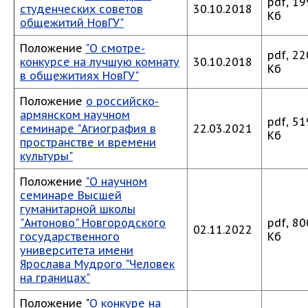
pdf, 19
студенческих советов
30.10.2018
Кб
общежитий НовГУ"
Положение
"О смотре-
pdf, 22
конкурсе на лучшую комнату
30.10.2018
Кб
в общежитиях НовГУ"
Положение
о российско-
армянском научном
pdf, 51
семинаре "Агиография в
22.03.2021
Кб
пространстве и времени
культуры"
Положение
"О научном
семинаре Высшей
гуманитарной школы
"Антоново" Новгородского
pdf, 80
02.11.2022
государственного
Кб
университета имени
Ярослава Мудрого "Человек
на границах"
Положение "
О конкуре на