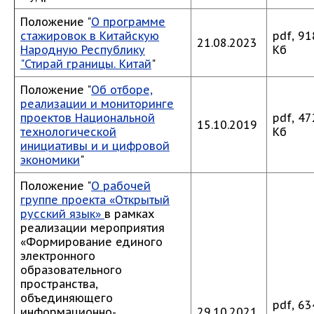
Положение "
О программе
стажировок в Китайскую
pdf, 91
21.08.2023
Народную Республику
Кб
"Стирай границы. Китай
"
Положение "
Об отборе,
реализации и мониторинге
проектов Национальной
pdf, 47
15.10.2019
технологической
Кб
инициативы и и цифровой
экономики
"
Положение "
О рабочей
группе проекта «Открытый
русский язык»
в рамках
реализации мероприятия
«Формирование единого
электронного
образовательного
пространства,
объединяющего
pdf, 63
информационно-
29.10.2021