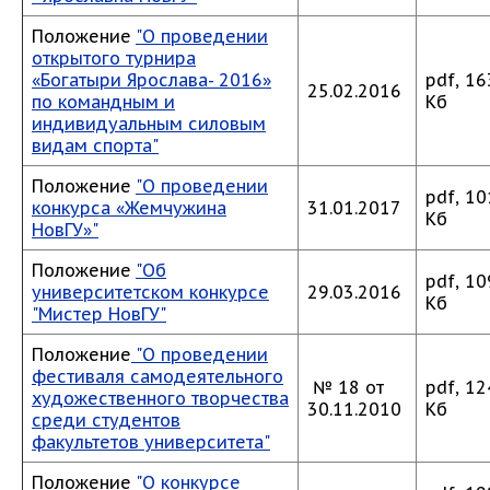
Положение
"О проведении
открытого турнира
«Богатыри Ярослава- 2016»
pdf, 16
25.02.2016
по командным и
Кб
индивидуальным силовым
видам спорта"
Положение
"О проведении
pdf, 10
конкурса «Жемчужина
31.01.2017
Кб
НовГУ»"
Положение
"Об
pdf, 10
университетском конкурсе
29.03.2016
Кб
"Мистер НовГУ"
Положение
"О проведении
фестиваля самодеятельного
№ 18 от
pdf, 12
художественного творчества
30.11.2010
Кб
среди студентов
факультетов университета"
Положение
"О конкурсе