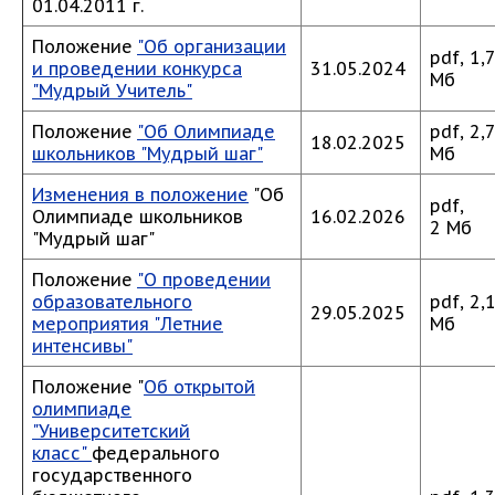
01.04.2011 г.
Положение
"Об организации
pdf, 1,
и проведении конкурса
31.05.2024
Мб
"Мудрый Учитель"
Положение
"Об Олимпиаде
pdf, 2,
18.02.2025
школьников "Мудрый шаг"
Мб
Изменения в положение
"Об
pdf,
Олимпиаде школьников
16.02.2026
2 Мб
"Мудрый шаг"
Положение
"О проведении
образовательного
pdf, 2,
29.05.2025
мероприятия "Летние
Мб
интенсивы"
Положение "
Об открытой
олимпиаде
"Университетский
класс"
федерального
государственного